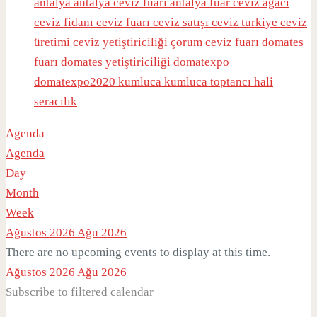
antalya
antalya ceviz fuarı
antalya fuar
ceviz ağacı
ceviz fidanı
ceviz fuarı
ceviz satışı
ceviz turkiye
ceviz
üretimi
ceviz yetiştiriciliği
çorum ceviz fuarı
domates
fuarı
domates yetiştiriciliği
domatexpo
domatexpo2020
kumluca
kumluca toptancı hali
seracılık
Agenda
Agenda
Day
Month
Week
Ağustos 2026
Ağu 2026
There are no upcoming events to display at this time.
Ağustos 2026
Ağu 2026
Subscribe to filtered calendar