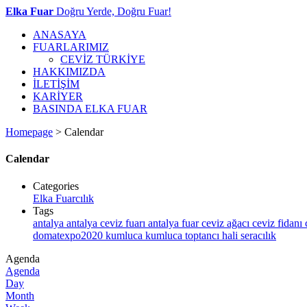
Elka Fuar
Doğru Yerde, Doğru Fuar!
ANASAYA
FUARLARIMIZ
CEVİZ TÜRKİYE
HAKKIMIZDA
İLETİŞİM
KARİYER
BASINDA ELKA FUAR
Homepage
>
Calendar
Calendar
Categories
Elka Fuarcılık
Tags
antalya
antalya ceviz fuarı
antalya fuar
ceviz ağacı
ceviz fidanı
domatexpo2020
kumluca
kumluca toptancı hali
seracılık
Agenda
Agenda
Day
Month