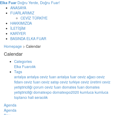
Elka Fuar
Doğru Yerde, Doğru Fuar!
ANASAYA
FUARLARIMIZ
CEVİZ TÜRKİYE
HAKKIMIZDA
İLETİŞİM
KARİYER
BASINDA ELKA FUAR
Homepage
>
Calendar
Calendar
Categories
Elka Fuarcılık
Tags
antalya
antalya ceviz fuarı
antalya fuar
ceviz ağacı
ceviz
fidanı
ceviz fuarı
ceviz satışı
ceviz turkiye
ceviz üretimi
ceviz
yetiştiriciliği
çorum ceviz fuarı
domates fuarı
domates
yetiştiriciliği
domatexpo
domatexpo2020
kumluca
kumluca
toptancı hali
seracılık
Agenda
Agenda