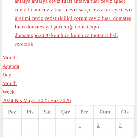
antalya
antalya ceviz fuarı
antalya fuar
ceviz ağacı
ceviz fidanı
ceviz fuarı
ceviz satışı
ceviz turkiye
ceviz
üretimi
ceviz yetiştiriciliği
çorum ceviz fuarı
domates
fuarı
domates yetiştiriciliği
domatexpo
domatexpo2020
kumluca
kumluca toptancı hali
seracılık
Month
Agenda
Day
Month
Week
2024
Nis
Mayıs 2025
Haz
2026
Paz
Pts
Sal
Çar
Per
Cum
Cts
1
2
3