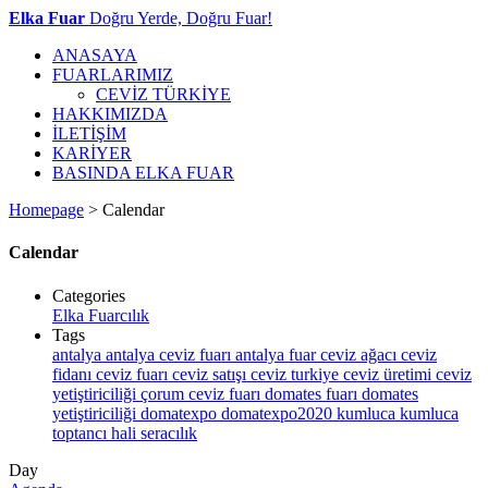
Elka Fuar
Doğru Yerde, Doğru Fuar!
ANASAYA
FUARLARIMIZ
CEVİZ TÜRKİYE
HAKKIMIZDA
İLETİŞİM
KARİYER
BASINDA ELKA FUAR
Homepage
>
Calendar
Calendar
Categories
Elka Fuarcılık
Tags
antalya
antalya ceviz fuarı
antalya fuar
ceviz ağacı
ceviz
fidanı
ceviz fuarı
ceviz satışı
ceviz turkiye
ceviz üretimi
ceviz
yetiştiriciliği
çorum ceviz fuarı
domates fuarı
domates
yetiştiriciliği
domatexpo
domatexpo2020
kumluca
kumluca
toptancı hali
seracılık
Day