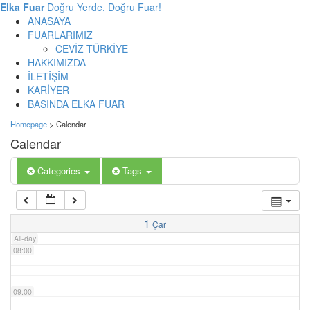
02:00
Elka Fuar
Doğru Yerde, Doğru Fuar!
ANASAYA
FUARLARIMIZ
03:00
CEVİZ TÜRKİYE
HAKKIMIZDA
İLETİŞİM
04:00
KARİYER
BASINDA ELKA FUAR
Homepage
>
Calendar
05:00
Calendar
06:00
Categories
Tags
07:00
1
Çar
All-day
08:00
09:00