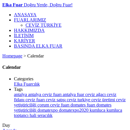
Elka Fuar
Doğru Yerde, Doğru Fuar!
ANASAYA
FUARLARIMIZ
CEVİZ TÜRKİYE
HAKKIMIZDA
İLETİŞİM
KARİYER
BASINDA ELKA FUAR
Homepage
>
Calendar
Calendar
Categories
Elka Fuarcılık
Tags
antalya
antalya ceviz fuarı
antalya fuar
ceviz ağacı
ceviz
fidanı
ceviz fuarı
ceviz satışı
ceviz turkiye
ceviz üretimi
ceviz
yetiştiriciliği
çorum ceviz fuarı
domates fuarı
domates
yetiştiriciliği
domatexpo
domatexpo2020
kumluca
kumluca
toptancı hali
seracılık
Day