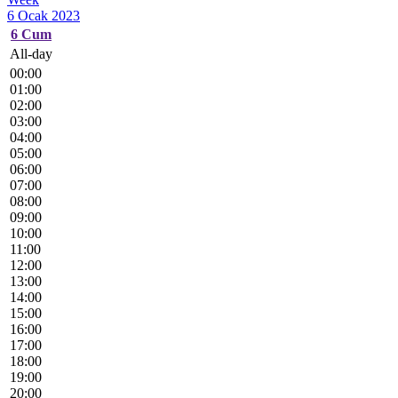
6 Ocak 2023
6
Cum
All-day
00:00
01:00
02:00
03:00
04:00
05:00
06:00
07:00
08:00
09:00
10:00
11:00
12:00
13:00
14:00
15:00
16:00
17:00
18:00
19:00
20:00