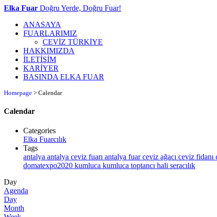
Elka Fuar
Doğru Yerde, Doğru Fuar!
ANASAYA
FUARLARIMIZ
CEVİZ TÜRKİYE
HAKKIMIZDA
İLETİŞİM
KARİYER
BASINDA ELKA FUAR
Homepage
>
Calendar
Calendar
Categories
Elka Fuarcılık
Tags
antalya
antalya ceviz fuarı
antalya fuar
ceviz ağacı
ceviz fidanı
domatexpo2020
kumluca
kumluca toptancı hali
seracılık
Day
Agenda
Day
Month
Week