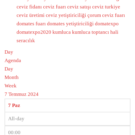
ceviz fidanı
ceviz fuarı
ceviz satışı
ceviz turkiye
ceviz üretimi
ceviz yetiştiriciliği
çorum ceviz fuarı
domates fuarı
domates yetiştiriciliği
domatexpo
domatexpo2020
kumluca
kumluca toptancı hali
seracılık
Day
Agenda
Day
Month
Week
7 Temmuz 2024
7
Paz
All-day
00:00