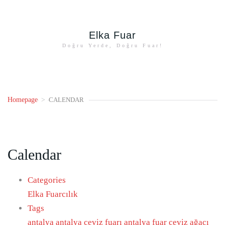
Elka Fuar
Doğru Yerde, Doğru Fuar!
Homepage
>
CALENDAR
Calendar
Categories
Elka Fuarcılık
Tags
antalya
antalya ceviz fuarı
antalya fuar
ceviz ağacı