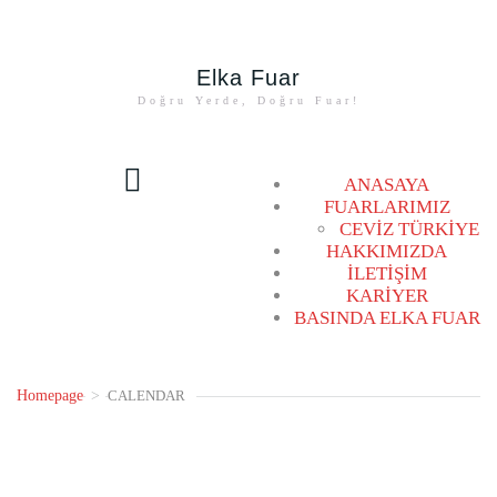
Elka Fuar
Doğru Yerde, Doğru Fuar!
00:00
ANASAYA
FUARLARIMIZ
CEVİZ TÜRKİYE
01:00
HAKKIMIZDA
İLETİŞİM
KARİYER
02:00
BASINDA ELKA FUAR
03:00
Homepage
>
CALENDAR
04:00