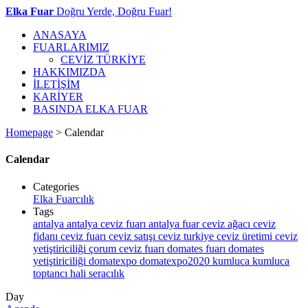
Elka Fuar
Doğru Yerde, Doğru Fuar!
ANASAYA
FUARLARIMIZ
CEVİZ TÜRKİYE
HAKKIMIZDA
İLETİŞİM
KARİYER
BASINDA ELKA FUAR
Homepage
>
Calendar
Calendar
Categories
Elka Fuarcılık
Tags
antalya
antalya ceviz fuarı
antalya fuar
ceviz ağacı
ceviz
fidanı
ceviz fuarı
ceviz satışı
ceviz turkiye
ceviz üretimi
ceviz
yetiştiriciliği
çorum ceviz fuarı
domates fuarı
domates
yetiştiriciliği
domatexpo
domatexpo2020
kumluca
kumluca
toptancı hali
seracılık
Day