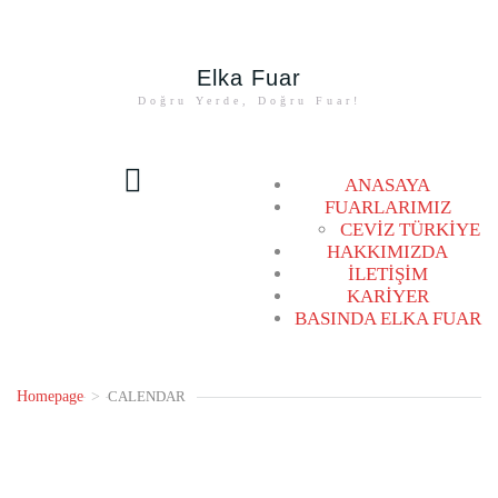
Elka Fuar
Doğru Yerde, Doğru Fuar!
00:00
ANASAYA
FUARLARIMIZ
CEVİZ TÜRKİYE
01:00
HAKKIMIZDA
İLETİŞİM
KARİYER
02:00
BASINDA ELKA FUAR
03:00
Homepage
>
CALENDAR
04:00