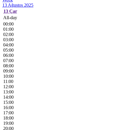
13 Ağustos 2025
13
Çar
All-day
00:00
01:00
02:00
03:00
04:00
05:00
06:00
07:00
08:00
09:00
10:00
11:00
12:00
13:00
14:00
15:00
16:00
17:00
18:00
19:00
20:00