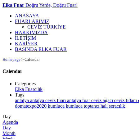
Elka Fuar
Doğru Yerde, Doğru Fuar!
ANASAYA
FUARLARIMIZ
CEVİZ TÜRKİYE
HAKKIMIZDA
İLETİŞİM
KARİYER
BASINDA ELKA FUAR
Homepage
>
Calendar
Calendar
Categories
Elka Fuarcılık
Tags
antalya
antalya ceviz fuarı
antalya fuar
ceviz ağacı
ceviz fidanı
domatexpo2020
kumluca
kumluca toptancı hali
seracılık
Day
Agenda
Day
Month
Week