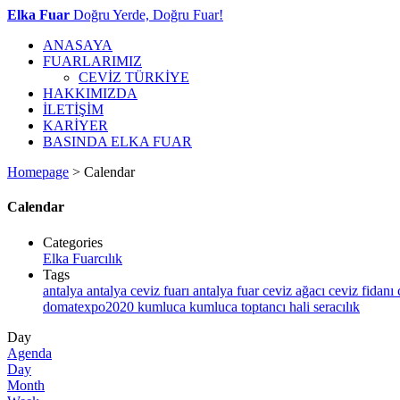
Elka Fuar
Doğru Yerde, Doğru Fuar!
ANASAYA
FUARLARIMIZ
CEVİZ TÜRKİYE
HAKKIMIZDA
İLETİŞİM
KARİYER
BASINDA ELKA FUAR
Homepage
>
Calendar
Calendar
Categories
Elka Fuarcılık
Tags
antalya
antalya ceviz fuarı
antalya fuar
ceviz ağacı
ceviz fidanı
domatexpo2020
kumluca
kumluca toptancı hali
seracılık
Day
Agenda
Day
Month