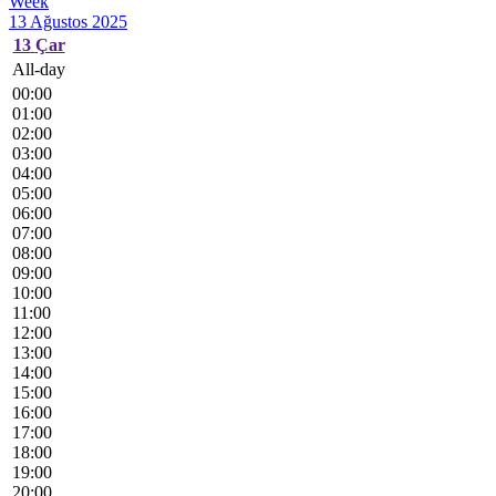
Week
13 Ağustos 2025
13
Çar
All-day
00:00
01:00
02:00
03:00
04:00
05:00
06:00
07:00
08:00
09:00
10:00
11:00
12:00
13:00
14:00
15:00
16:00
17:00
18:00
19:00
20:00