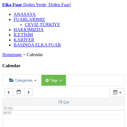
Elka Fuar
Doğru Yerde, Doğru Fuar!
02:00
ANASAYA
FUARLARIMIZ
CEVİZ TÜRKİYE
03:00
HAKKIMIZDA
İLETİŞİM
KARİYER
04:00
BASINDA ELKA FUAR
Homepage
>
Calendar
05:00
Calendar
06:00
Categories
Tags
07:00
13
Çar
All-day
08:00