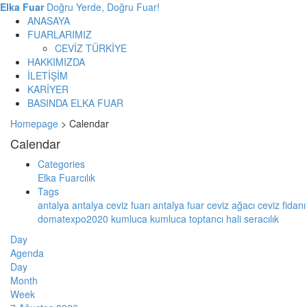
Elka Fuar
Doğru Yerde, Doğru Fuar!
ANASAYA
FUARLARIMIZ
CEVİZ TÜRKİYE
HAKKIMIZDA
İLETİŞİM
KARİYER
BASINDA ELKA FUAR
Homepage
>
Calendar
Calendar
Categories
Elka Fuarcılık
Tags
antalya
antalya ceviz fuarı
antalya fuar
ceviz ağacı
ceviz fidan
domatexpo2020
kumluca
kumluca toptancı hali
seracılık
Day
Agenda
Day
Month
Week