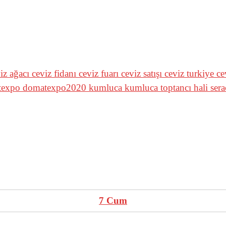
iz ağacı
ceviz fidanı
ceviz fuarı
ceviz satışı
ceviz turkiye
ce
texpo
domatexpo2020
kumluca
kumluca toptancı hali
sera
7
Cum