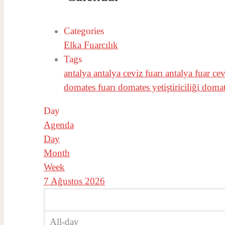
Categories
Elka Fuarcılık
Tags
antalya
antalya ceviz fuarı
antalya fuar
cev
domates fuarı
domates yetiştiriciliği
doma
Day
Agenda
Day
Month
Week
7 Ağustos 2026
All-day