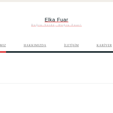
Elka Fuar
Doğru Yerde, Doğru Fuar!
MIZ
HAKKIMIZDA
İLETİŞİM
KARİYER