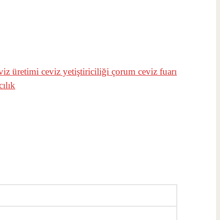
viz üretimi
ceviz yetiştiriciliği
çorum ceviz fuarı
cılık