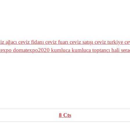
iz ağacı
ceviz fidanı
ceviz fuarı
ceviz satışı
ceviz turkiye
ce
texpo
domatexpo2020
kumluca
kumluca toptancı hali
sera
8
Cts