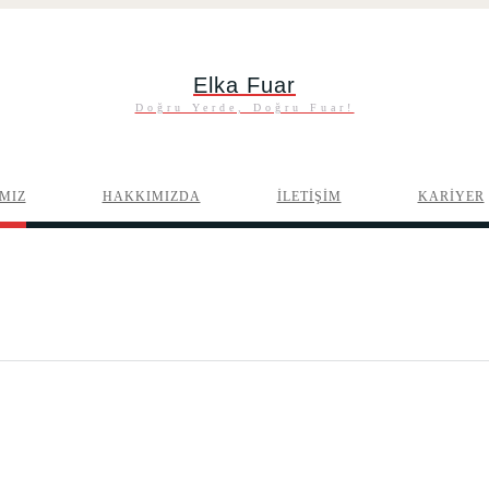
Elka Fuar
Doğru Yerde, Doğru Fuar!
MIZ
HAKKIMIZDA
İLETİŞİM
KARİYER