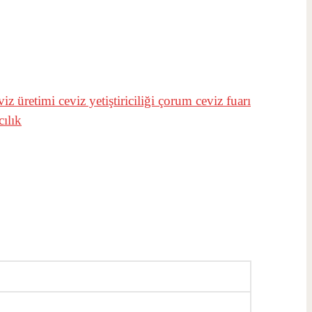
viz üretimi
ceviz yetiştiriciliği
çorum ceviz fuarı
cılık