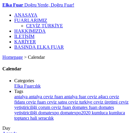
Elka Fuar
Doğru Yerde, Doğru Fuar!
ANASAYA
FUARLARIMIZ
CEVİZ TÜRKİYE
HAKKIMIZDA
İLETİŞİM
KARİYER
BASINDA ELKA FUAR
Homepage
>
Calendar
Calendar
Categories
Elka Fuarcılık
Tags
antalya
antalya ceviz fuarı
antalya fuar
ceviz ağacı
ceviz
fidanı
ceviz fuarı
ceviz satışı
ceviz turkiye
ceviz üretimi
ceviz
yetiştiriciliği
çorum ceviz fuarı
domates fuarı
domates
yetiştiriciliği
domatexpo
domatexpo2020
kumluca
kumluca
toptancı hali
seracılık
Day