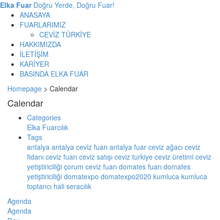
Elka Fuar
Doğru Yerde, Doğru Fuar!
ANASAYA
FUARLARIMIZ
CEVİZ TÜRKİYE
HAKKIMIZDA
İLETİŞİM
KARİYER
BASINDA ELKA FUAR
Homepage
>
Calendar
Calendar
Categories
Elka Fuarcılık
Tags
antalya
antalya ceviz fuarı
antalya fuar
ceviz ağacı
ceviz
fidanı
ceviz fuarı
ceviz satışı
ceviz turkiye
ceviz üretimi
ceviz
yetiştiriciliği
çorum ceviz fuarı
domates fuarı
domates
yetiştiriciliği
domatexpo
domatexpo2020
kumluca
kumluca
toptancı hali
seracılık
Agenda
Agenda