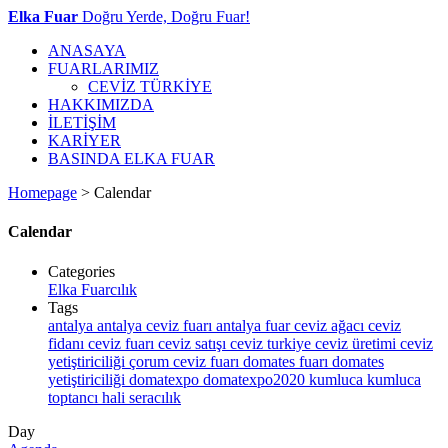
Elka Fuar
Doğru Yerde, Doğru Fuar!
ANASAYA
FUARLARIMIZ
CEVİZ TÜRKİYE
HAKKIMIZDA
İLETİŞİM
KARİYER
BASINDA ELKA FUAR
Homepage
>
Calendar
Calendar
Categories
Elka Fuarcılık
Tags
antalya
antalya ceviz fuarı
antalya fuar
ceviz ağacı
ceviz
fidanı
ceviz fuarı
ceviz satışı
ceviz turkiye
ceviz üretimi
ceviz
yetiştiriciliği
çorum ceviz fuarı
domates fuarı
domates
yetiştiriciliği
domatexpo
domatexpo2020
kumluca
kumluca
toptancı hali
seracılık
Day