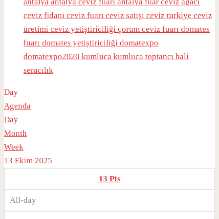
antalya
antalya ceviz fuarı
antalya fuar
ceviz ağacı
ceviz fidanı
ceviz fuarı
ceviz satışı
ceviz turkiye
ceviz
üretimi
ceviz yetiştiriciliği
çorum ceviz fuarı
domates
fuarı
domates yetiştiriciliği
domatexpo
domatexpo2020
kumluca
kumluca toptancı hali
seracılık
Day
Agenda
Day
Month
Week
13 Ekim 2025
13
Pts
All-day