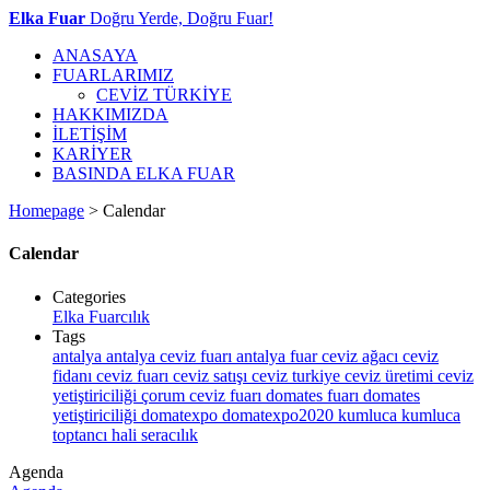
Elka Fuar
Doğru Yerde, Doğru Fuar!
ANASAYA
FUARLARIMIZ
CEVİZ TÜRKİYE
HAKKIMIZDA
İLETİŞİM
KARİYER
BASINDA ELKA FUAR
Homepage
>
Calendar
Calendar
Categories
Elka Fuarcılık
Tags
antalya
antalya ceviz fuarı
antalya fuar
ceviz ağacı
ceviz
fidanı
ceviz fuarı
ceviz satışı
ceviz turkiye
ceviz üretimi
ceviz
yetiştiriciliği
çorum ceviz fuarı
domates fuarı
domates
yetiştiriciliği
domatexpo
domatexpo2020
kumluca
kumluca
toptancı hali
seracılık
Agenda