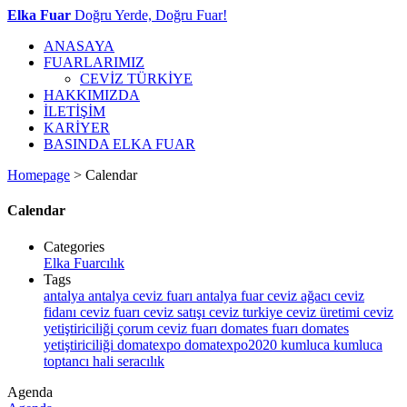
Elka Fuar
Doğru Yerde, Doğru Fuar!
ANASAYA
FUARLARIMIZ
CEVİZ TÜRKİYE
HAKKIMIZDA
İLETİŞİM
KARİYER
BASINDA ELKA FUAR
Homepage
>
Calendar
Calendar
Categories
Elka Fuarcılık
Tags
antalya
antalya ceviz fuarı
antalya fuar
ceviz ağacı
ceviz
fidanı
ceviz fuarı
ceviz satışı
ceviz turkiye
ceviz üretimi
ceviz
yetiştiriciliği
çorum ceviz fuarı
domates fuarı
domates
yetiştiriciliği
domatexpo
domatexpo2020
kumluca
kumluca
toptancı hali
seracılık
Agenda