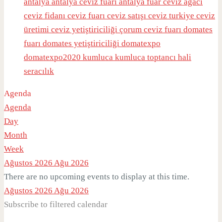
antalya
antalya ceviz fuarı
antalya fuar
ceviz ağacı
ceviz fidanı
ceviz fuarı
ceviz satışı
ceviz turkiye
ceviz
üretimi
ceviz yetiştiriciliği
çorum ceviz fuarı
domates
fuarı
domates yetiştiriciliği
domatexpo
domatexpo2020
kumluca
kumluca toptancı hali
seracılık
Agenda
Agenda
Day
Month
Week
Ağustos 2026
Ağu 2026
There are no upcoming events to display at this time.
Ağustos 2026
Ağu 2026
Subscribe to filtered calendar