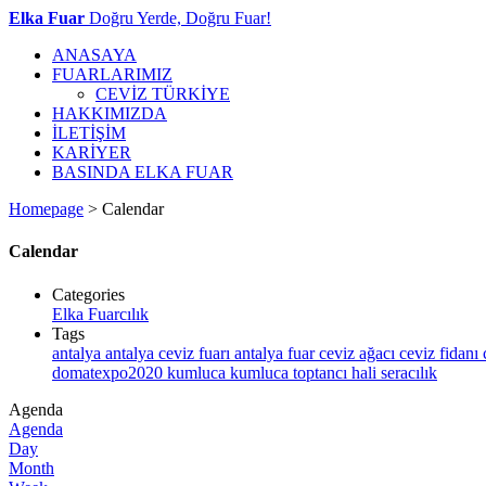
Elka Fuar
Doğru Yerde, Doğru Fuar!
ANASAYA
FUARLARIMIZ
CEVİZ TÜRKİYE
HAKKIMIZDA
İLETİŞİM
KARİYER
BASINDA ELKA FUAR
Homepage
>
Calendar
Calendar
Categories
Elka Fuarcılık
Tags
antalya
antalya ceviz fuarı
antalya fuar
ceviz ağacı
ceviz fidanı
domatexpo2020
kumluca
kumluca toptancı hali
seracılık
Agenda
Agenda
Day
Month