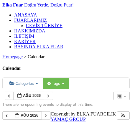
Elka Fuar
Doğru Yerde, Doğru Fuar!
ANASAYA
FUARLARIMIZ
CEVİZ TÜRKİYE
HAKKIMIZDA
İLETİŞİM
KARİYER
BASINDA ELKA FUAR
Homepage
>
Calendar
Calendar
Categories
Tags
AĞU 2026
There are no upcoming events to display at this time.
Copyright by ELKA FUARCILIK
AĞU 2026
YAMAÇ GROUP