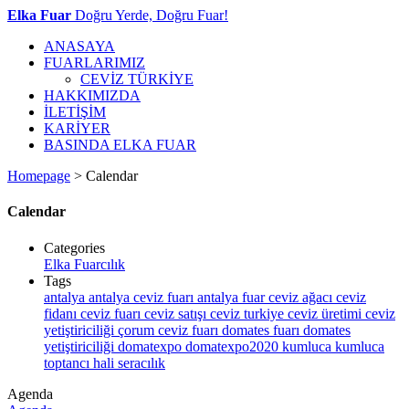
Elka Fuar
Doğru Yerde, Doğru Fuar!
ANASAYA
FUARLARIMIZ
CEVİZ TÜRKİYE
HAKKIMIZDA
İLETİŞİM
KARİYER
BASINDA ELKA FUAR
Homepage
>
Calendar
Calendar
Categories
Elka Fuarcılık
Tags
antalya
antalya ceviz fuarı
antalya fuar
ceviz ağacı
ceviz
fidanı
ceviz fuarı
ceviz satışı
ceviz turkiye
ceviz üretimi
ceviz
yetiştiriciliği
çorum ceviz fuarı
domates fuarı
domates
yetiştiriciliği
domatexpo
domatexpo2020
kumluca
kumluca
toptancı hali
seracılık
Agenda