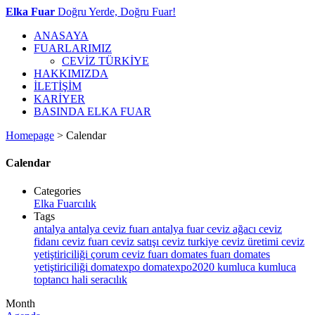
Elka Fuar
Doğru Yerde, Doğru Fuar!
ANASAYA
FUARLARIMIZ
CEVİZ TÜRKİYE
HAKKIMIZDA
İLETİŞİM
KARİYER
BASINDA ELKA FUAR
Homepage
>
Calendar
Calendar
Categories
Elka Fuarcılık
Tags
antalya
antalya ceviz fuarı
antalya fuar
ceviz ağacı
ceviz
fidanı
ceviz fuarı
ceviz satışı
ceviz turkiye
ceviz üretimi
ceviz
yetiştiriciliği
çorum ceviz fuarı
domates fuarı
domates
yetiştiriciliği
domatexpo
domatexpo2020
kumluca
kumluca
toptancı hali
seracılık
Month