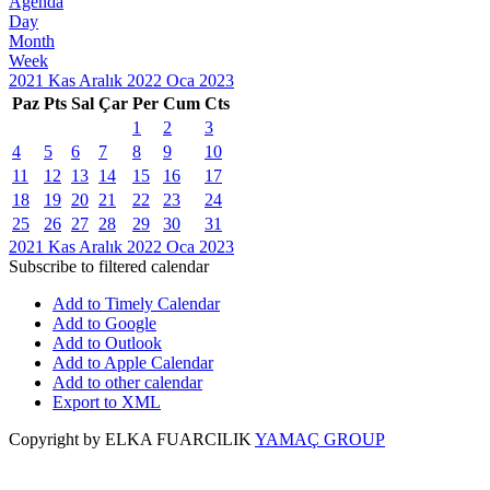
Agenda
Day
Month
Week
2021
Kas
Aralık 2022
Oca
2023
Paz
Pts
Sal
Çar
Per
Cum
Cts
1
2
3
4
5
6
7
8
9
10
11
12
13
14
15
16
17
18
19
20
21
22
23
24
25
26
27
28
29
30
31
2021
Kas
Aralık 2022
Oca
2023
Subscribe to filtered calendar
Add to Timely Calendar
Add to Google
Add to Outlook
Add to Apple Calendar
Add to other calendar
Export to XML
Copyright by ELKA FUARCILIK
YAMAÇ GROUP