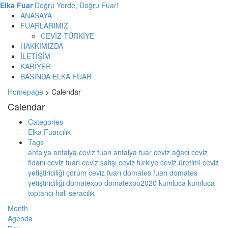
Elka Fuar
Doğru Yerde, Doğru Fuar!
ANASAYA
FUARLARIMIZ
CEVİZ TÜRKİYE
HAKKIMIZDA
İLETİŞİM
KARİYER
BASINDA ELKA FUAR
Homepage
>
Calendar
Calendar
Categories
Elka Fuarcılık
Tags
antalya
antalya ceviz fuarı
antalya fuar
ceviz ağacı
ceviz
fidanı
ceviz fuarı
ceviz satışı
ceviz turkiye
ceviz üretimi
ceviz
yetiştiriciliği
çorum ceviz fuarı
domates fuarı
domates
yetiştiriciliği
domatexpo
domatexpo2020
kumluca
kumluca
toptancı hali
seracılık
Month
Agenda