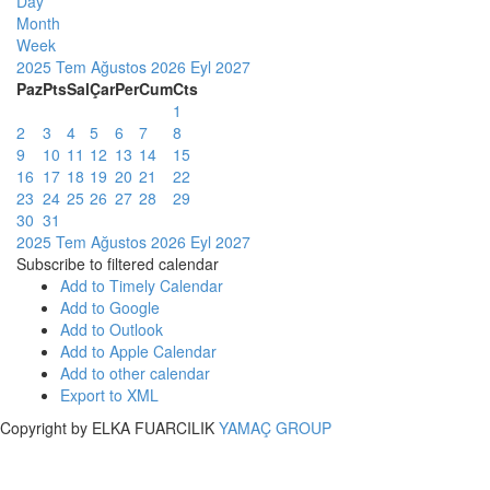
Day
Month
Week
2025
Tem
Ağustos 2026
Eyl
2027
Paz
Pts
Sal
Çar
Per
Cum
Cts
1
2
3
4
5
6
7
8
9
10
11
12
13
14
15
16
17
18
19
20
21
22
23
24
25
26
27
28
29
30
31
2025
Tem
Ağustos 2026
Eyl
2027
Subscribe to filtered calendar
Add to Timely Calendar
Add to Google
Add to Outlook
Add to Apple Calendar
Add to other calendar
Export to XML
Copyright by ELKA FUARCILIK
YAMAÇ GROUP