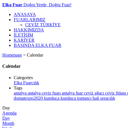
Elka Fuar
Doğru Yerde, Doğru Fuar!
ANASAYA
FUARLARIMIZ
CEVİZ TÜRKİYE
HAKKIMIZDA
İLETİŞİM
KARİYER
BASINDA ELKA FUAR
Homepage
>
Calendar
Calendar
Categories
Elka Fuarcılık
Tags
antalya
antalya ceviz fuarı
antalya fuar
ceviz ağacı
ceviz fidanı
domatexpo2020
kumluca
kumluca toptancı hali
seracılık
Day
Agenda
Day
Month