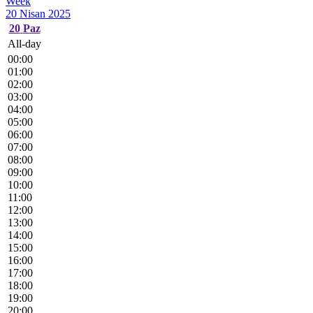
Week
20 Nisan 2025
20
Paz
All-day
00:00
01:00
02:00
03:00
04:00
05:00
06:00
07:00
08:00
09:00
10:00
11:00
12:00
13:00
14:00
15:00
16:00
17:00
18:00
19:00
20:00