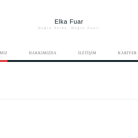
Elka Fuar
Doğru Yerde, Doğru Fuar!
MIZ
HAKKIMIZDA
İLETİŞİM
KARİYER