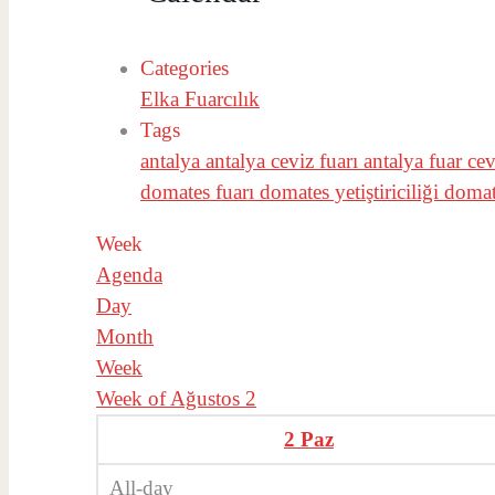
Categories
Elka Fuarcılık
Tags
antalya
antalya ceviz fuarı
antalya fuar
cev
domates fuarı
domates yetiştiriciliği
doma
Week
Agenda
Day
Month
Week
Week of Ağustos 2
2
Paz
All-day