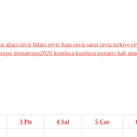
iz ağacı
ceviz fidanı
ceviz fuarı
ceviz satışı
ceviz turkiye
ce
texpo
domatexpo2020
kumluca
kumluca toptancı hali
sera
3
Pts
4
Sal
5
Çar