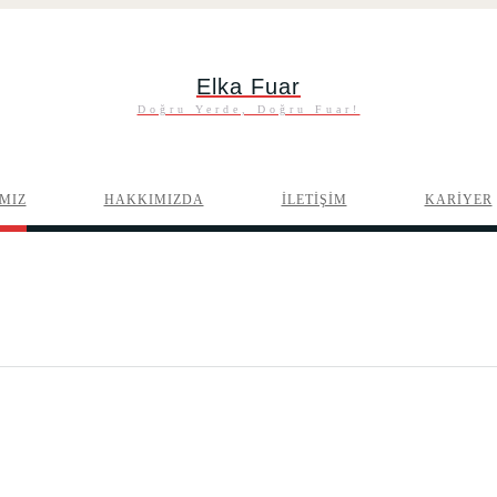
Elka Fuar
Doğru Yerde, Doğru Fuar!
MIZ
HAKKIMIZDA
İLETİŞİM
KARİYER