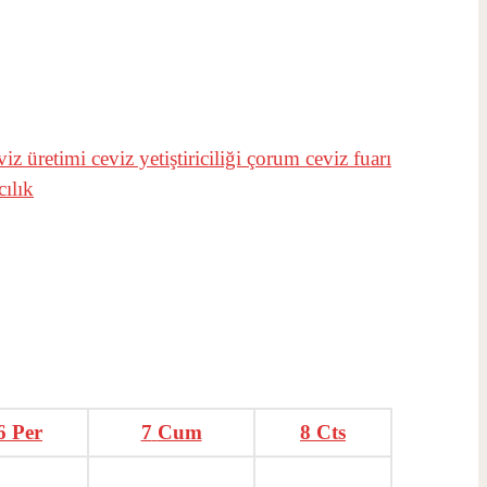
viz üretimi
ceviz yetiştiriciliği
çorum ceviz fuarı
cılık
6
Per
7
Cum
8
Cts