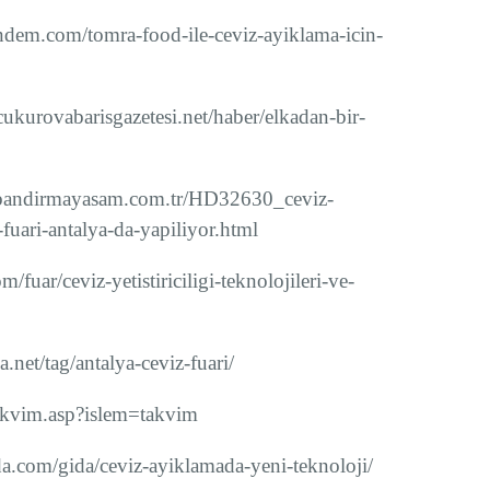
em.com/tomra-food-ile-ceviz-ayiklama-icin-
rovabarisgazetesi.net/haber/elkadan-bir-
andirmayasam.com.tr/HD32630_ceviz-
a-fuari-antalya-da-yapiliyor.html
fuar/ceviz-yetistiriciligi-teknolojileri-ve-
net/tag/antalya-ceviz-fuari/
takvim.asp?islem=takvim
.com/gida/ceviz-ayiklamada-yeni-teknoloji/