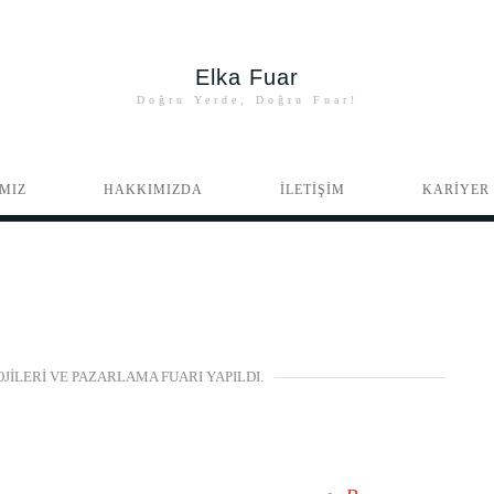
Elka Fuar
Doğru Yerde, Doğru Fuar!
MIZ
HAKKIMIZDA
İLETİŞİM
KARİYER
OJILERI VE PAZARLAMA FUARI YAPILDI.