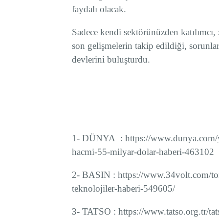
faydalı olacak.
Sadece kendi sektörünüzden katılımcı, zi
son gelişmelerin takip edildiği, sorunl
devlerini buluşturdu.
1- DÜNYA : https://www.dunya.com/yur
hacmi-55-milyar-dolar-haberi-463102
2- BASIN : https://www.34volt.com/tom
teknolojiler-haberi-549605/
3- TATSO : https://www.tatso.org.tr/tats