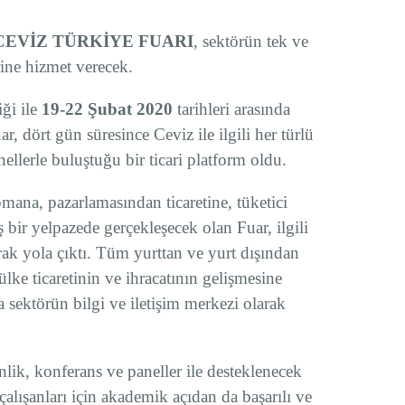
CEVİZ TÜRKİYE FUARI
, sektörün tek ve
rine hizmet verecek.
iği ile
19-22 Şubat 2020
tarihleri arasında
ar, dört gün süresince Ceviz ile ilgili her türlü
ellerle buluştuğu bir ticari platform oldu.
pmana, pazarlamasından ticaretine, tüketici
 bir yelpazede gerçekleşecek olan Fuar, ilgili
rak yola çıktı. Tüm yurttan ve yurt dışından
ülke ticaretinin ve ihracatının gelişmesine
a sektörün bilgi ve iletişim merkezi olarak
nlik, konferans ve paneller ile desteklenecek
çalışanları için akademik açıdan da başarılı ve