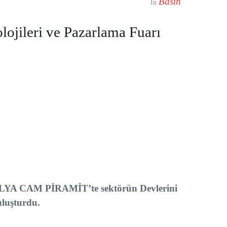
Basın
In
olojileri ve Pazarlama Fuarı
ALYA CAM PİRAMİT’te sektörün Devlerini
luşturdu.