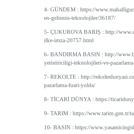
4- GÜNDEM : https://www.mahalligund
en-gelismis-teknolojiler/36187/
5- ÇUKUROVA BARIŞ : http://www.cuku
ilke-imza-20757.html
6- BANDIRMA BASIN : http://www.b
yetistiriciligi-teknolojileri-ve-pazarlam
7- REKOLTE : http://rekoltedunyasi.com/
pazarlama-fuari-yolda/
8- TİCARİ DÜNYA : https://ticaridunya.
9- TARIM : https://www.tarim.gen.tr/
10- BASIN : https://www.yasamicingida